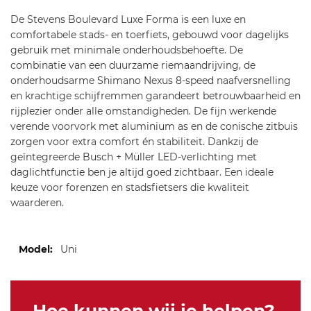
nt
De Stevens Boulevard Luxe Forma is een luxe en
o
comfortabele stads- en toerfiets, gebouwd voor dagelijks
m
gebruik met minimale onderhoudsbehoefte. De
-g
combinatie van een duurzame riemaandrijving, de
re
onderhoudsarme Shimano Nexus 8-speed naafversnelling
y-
en krachtige schijfremmen garandeert betrouwbaarheid en
2
rijplezier onder alle omstandigheden. De fijn werkende
0
verende voorvork met aluminium as en de conische zitbuis
2
zorgen voor extra comfort én stabiliteit. Dankzij de
4-
geïntegreerde Busch + Müller LED-verlichting met
7
daglichtfunctie ben je altijd goed zichtbaar. Een ideale
3
keuze voor forenzen en stadsfietsers die kwaliteit
5
waarderen.
Meer
Uni
informatie