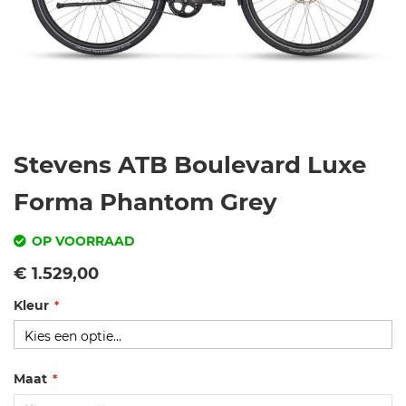
Ga
Stevens ATB Boulevard Luxe
naar
het
Forma Phantom Grey
begin
van
OP VOORRAAD
de
SKU
Vanaf
€ 1.529,00
afbeeldingen-
gallerij
Kleur
st
e
v
e
Maat
n