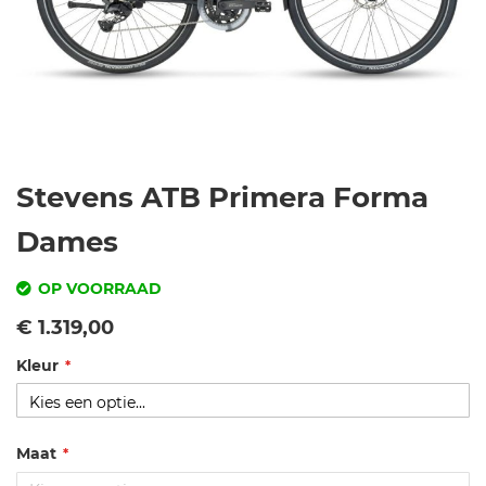
Ga
Stevens ATB Primera Forma
naar
het
Dames
begin
van
OP VOORRAAD
de
SKU
Vanaf
€ 1.319,00
afbeeldingen-
gallerij
Kleur
st
e
v
e
Maat
n