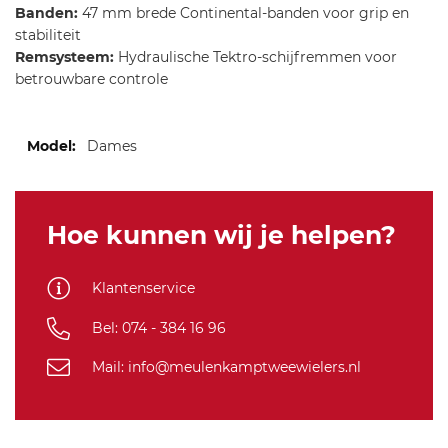
Banden:
47 mm brede Continental-banden voor grip en
stabiliteit
Remsysteem:
Hydraulische Tektro-schijfremmen voor
betrouwbare controle
Meer
Dames
informatie
Hoe kunnen wij je helpen?
Klantenservice
Bel: 074 - 384 16 96
Mail: info@meulenkamptweewielers.nl