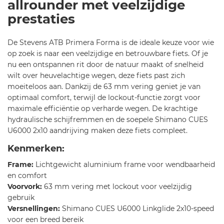
allrounder met veelzijdige
m
prestaties
es
-2
0
De Stevens ATB Primera Forma is de ideale keuze voor wie
2
op zoek is naar een veelzijdige en betrouwbare fiets. Of je
5-
nu een ontspannen rit door de natuur maakt of snelheid
7
wilt over heuvelachtige wegen, deze fiets past zich
3
moeiteloos aan. Dankzij de 63 mm vering geniet je van
5
optimaal comfort, terwijl de lockout-functie zorgt voor
maximale efficiëntie op verharde wegen. De krachtige
hydraulische schijfremmen en de soepele Shimano CUES
U6000 2x10 aandrijving maken deze fiets compleet.
Kenmerken:
Frame:
Lichtgewicht aluminium frame voor wendbaarheid
en comfort
Voorvork:
63 mm vering met lockout voor veelzijdig
gebruik
Versnellingen:
Shimano CUES U6000 Linkglide 2x10-speed
voor een breed bereik