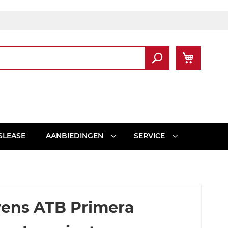
Winkel
Zoek
SLEASE
AANBIEDINGEN
SERVICE
vens ATB Primera