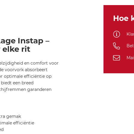
Forma
Hoe k
Kla
age Instap –
Bel
elke rit
Mai
lzijdigheid en comfort voor
de voorvork absorbeert
r optimale efficiëntie op
biedt een breed
-schijfremmen garanderen
xtra gemak
male efficiëntie
ed