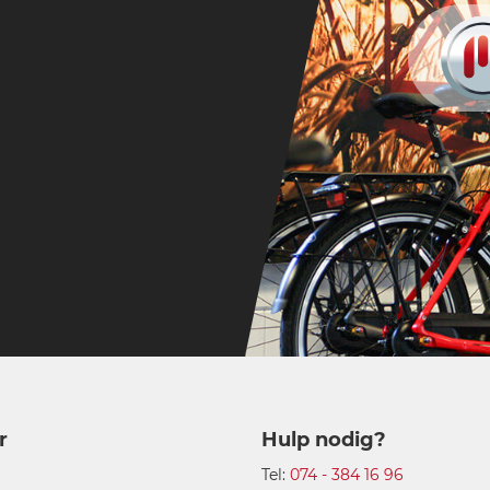
r
Hulp nodig?
Tel:
074 - 384 16 96