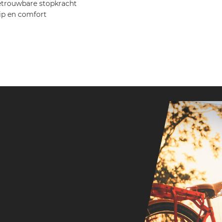
etrouwbare stopkracht
ip en comfort