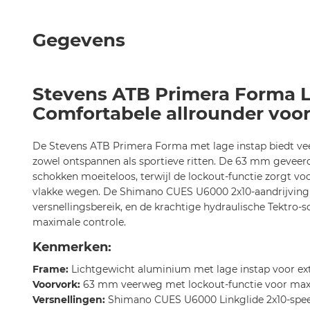
het
begin
Gegevens
van
de
afbeeldingen-
Stevens ATB Primera Forma L
gallerij
Comfortabele allrounder voor 
De Stevens ATB Primera Forma met lage instap biedt vee
zowel ontspannen als sportieve ritten. De 63 mm geveer
schokken moeiteloos, terwijl de lockout-functie zorgt voo
vlakke wegen. De Shimano CUES U6000 2x10-aandrijving 
versnellingsbereik, en de krachtige hydraulische Tektro
maximale controle.
Kenmerken:
Frame:
Lichtgewicht aluminium met lage instap voor e
Voorvork:
63 mm veerweg met lockout-functie voor maxi
Versnellingen:
Shimano CUES U6000 Linkglide 2x10-spe