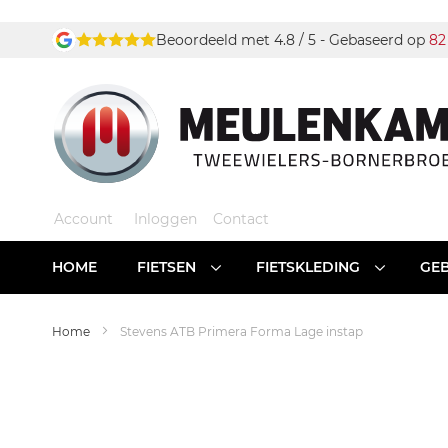
Ga
Beoordeeld met 4.8 / 5 - Gebaseerd op
82
naar
de
inhoud
Account
Inloggen
Contact
HOME
FIETSEN
FIETSKLEDING
GEB
Home
Stevens ATB Primera Forma Lage instap
Ga
naar
het
einde