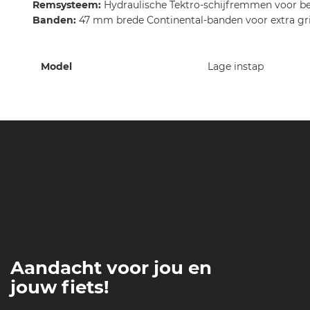
Remsysteem:
Hydraulische Tektro-schijfremmen voor b
Banden:
47 mm brede Continental-banden voor extra gr
Meer
Model
Lage instap
informatie
Aandacht voor jou en
jouw fiets!