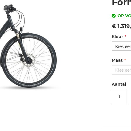
For
OP V
Vanaf
€ 1.319
Kleur
Maat
Aantal
Merk
Stevens
Primera