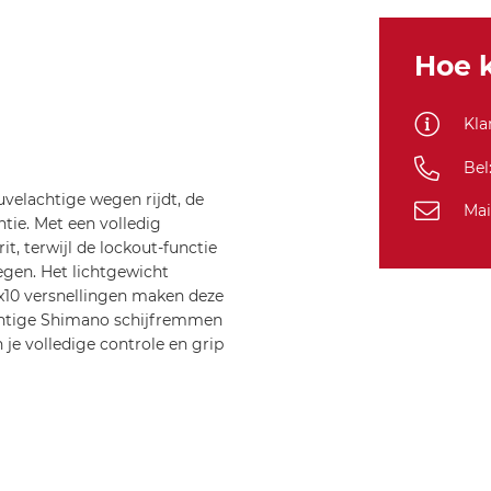
ATB
Primera
Gent
Hoe k
23
61
Kla
Stealth
Black
Bel
Steal
uvelachtige wegen rijdt, de
Mai
tie. Met een volledig
t, terwijl de lockout-functie
gen. Het lichtgewicht
10 versnellingen maken deze
rachtige Shimano schijfremmen
e volledige controle en grip