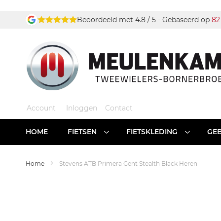
Ga
Beoordeeld met 4.8 / 5 - Gebaseerd op
82
naar
de
inhoud
Account
Inloggen
Contact
HOME
FIETSEN
FIETSKLEDING
GEB
Home
Stevens ATB Primera Gent Stealth Black Heren
Ga
naar
het
einde