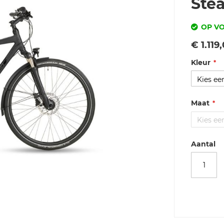
Ste
OP V
Vanaf
€ 1.119
Kleur
Maat
Aantal
Merk
Stevens
Stevens