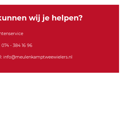
nt
-2
unnen wij je helpen?
5s
te
al
ntenservice
th
-b
: 074 - 384 16 96
la
c
l: info@meulenkamptweewielers.nl
k-
h
er
e
n-
2
0
2
5-
7
3