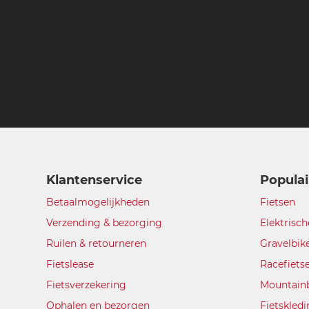
Klantenservice
Populai
Betaalmogelijkheden
Fietsen
Verzending & bezorging
Elektrisch
Ruilen & retourneren
Gravelbik
Fietslease
Racefiets
Fietsverzekering
Mountain
Ophalen en bezorgen
Fietskled