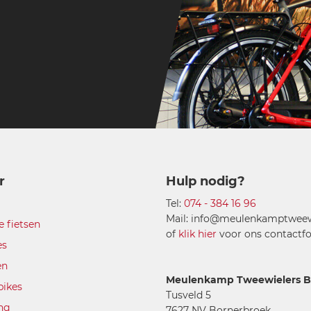
r
Hulp nodig?
Tel:
074 - 384 16 96
Mail: info@meulenkamptweewi
e fietsen
of
klik hier
voor ons contactfo
es
en
Meulenkamp Tweewielers B.
bikes
Tusveld 5
ing
7627 NV Bornerbroek