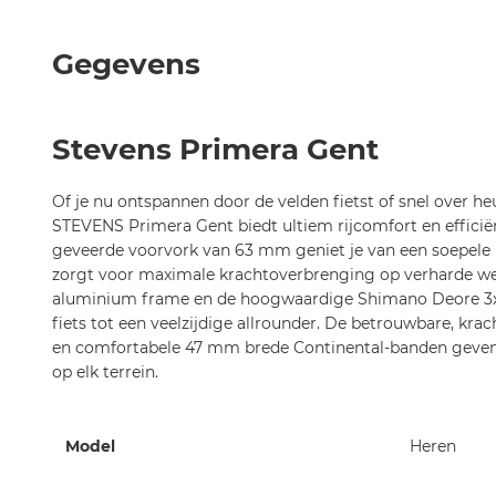
het
begin
Gegevens
van
de
afbeeldingen-
Stevens Primera Gent
gallerij
Of je nu ontspannen door de velden fietst of snel over he
STEVENS Primera Gent biedt ultiem rijcomfort en efficiën
geveerde voorvork van 63 mm geniet je van een soepele ri
zorgt voor maximale krachtoverbrenging op verharde we
aluminium frame en de hoogwaardige Shimano Deore 3x
fiets tot een veelzijdige allrounder. De betrouwbare, k
en comfortabele 47 mm brede Continental-banden geven j
op elk terrein.
Meer
Model
Heren
informatie