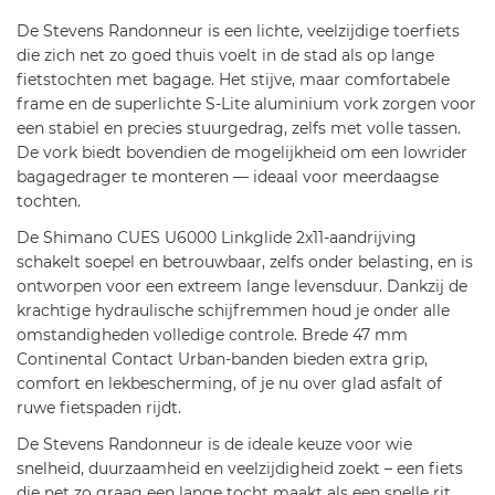
2
De Stevens Randonneur is een lichte, veelzijdige toerfiets
4
die zich net zo goed thuis voelt in de stad als op lange
s
fietstochten met bagage. Het stijve, maar comfortabele
t
frame en de superlichte S-Lite aluminium vork zorgen voor
e
een stabiel en precies stuurgedrag, zelfs met volle tassen.
a
De vork biedt bovendien de mogelijkheid om een lowrider
l
bagagedrager te monteren — ideaal voor meerdaagse
t
tochten.
h
De Shimano CUES U6000 Linkglide 2x11-aandrijving
-
schakelt soepel en betrouwbaar, zelfs onder belasting, en is
b
ontworpen voor een extreem lange levensduur. Dankzij de
l
krachtige hydraulische schijfremmen houd je onder alle
a
omstandigheden volledige controle. Brede 47 mm
c
Continental Contact Urban-banden bieden extra grip,
k
comfort en lekbescherming, of je nu over glad asfalt of
-
ruwe fietspaden rijdt.
h
e
De Stevens Randonneur is de ideale keuze voor wie
r
snelheid, duurzaamheid en veelzijdigheid zoekt – een fiets
e
die net zo graag een lange tocht maakt als een snelle rit