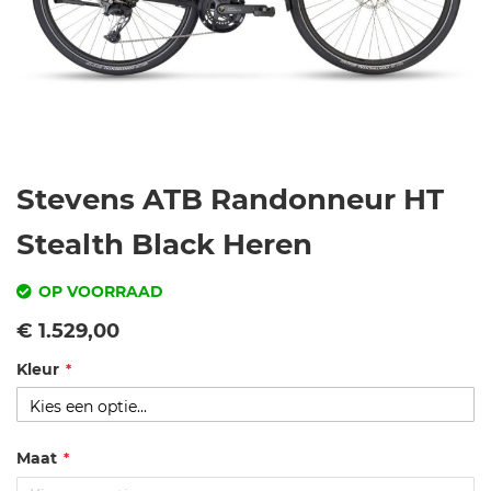
Ga
Stevens ATB Randonneur HT
naar
het
Stealth Black Heren
begin
van
OP VOORRAAD
de
SKU
Vanaf
€ 1.529,00
afbeeldingen-
gallerij
Kleur
s
t
e
v
Maat
e