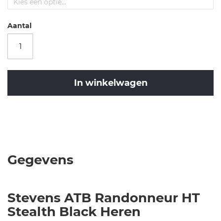
n
s
-
Aantal
a
t
b
-
r
In winkelwagen
a
n
d
Merk
o
Stevens
Randonneur
n
HT
n
e
Gegevens
u
r
-
Stevens ATB Randonneur HT
h
Stealth Black Heren
t
-