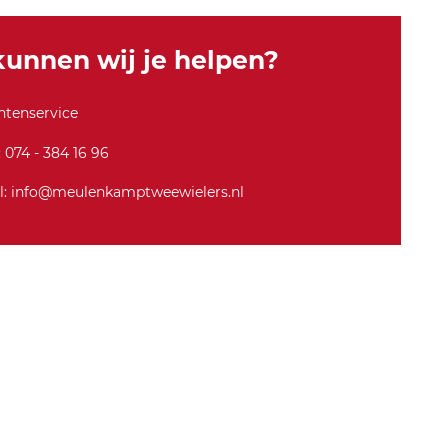
-l
u
unnen wij je helpen?
xe
-h
t-
ntenservice
2
4
: 074 - 384 16 96
m
ar
l: info@meulenkamptweewielers.nl
in
e-
bl
u
e-
h
er
e
n-
2
0