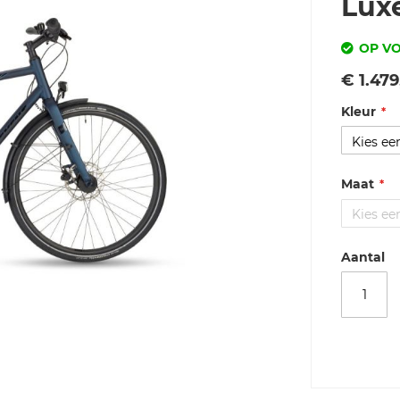
Lux
OP V
Vanaf
€ 1.479
Kleur
Maat
Aantal
Merk
Stevens
City