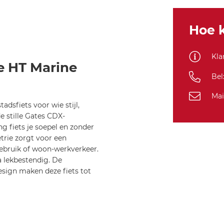
Flight
Luxe
HT
Hoe k
Kla
xe HT Marine
Bel
Mai
adsfiets voor wie stijl,
 stille Gates CDX-
g fiets je soepel en zonder
rie zorgt voor een
 gebruik of woon-werkverkeer.
a lekbestendig. De
esign maken deze fiets tot