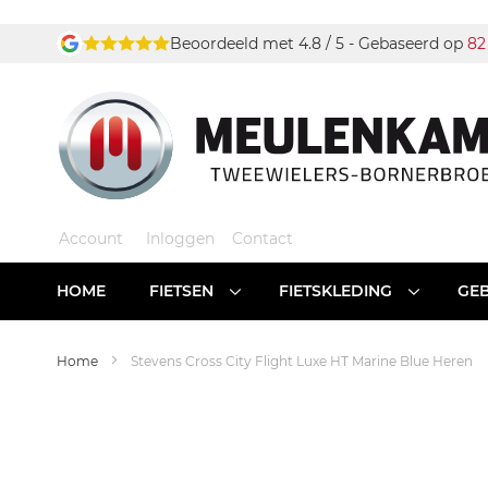
Ga
Beoordeeld met 4.8 / 5 - Gebaseerd op
82
naar
de
inhoud
Account
Inloggen
Contact
HOME
FIETSEN
FIETSKLEDING
GEB
Home
Stevens Cross City Flight Luxe HT Marine Blue Heren
Ga
naar
het
einde