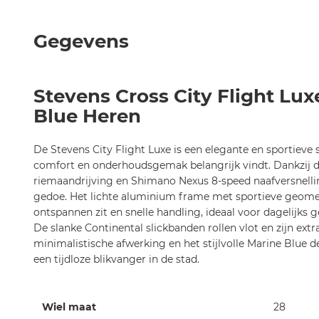
het
begin
Gegevens
van
de
afbeeldingen-
Stevens Cross City Flight Lu
gallerij
Blue Heren
De Stevens City Flight Luxe is een elegante en sportieve st
comfort en onderhoudsgemak belangrijk vindt. Dankzij de
riemaandrijving en Shimano Nexus 8-speed naafversnellin
gedoe. Het lichte aluminium frame met sportieve geomet
ontspannen zit en snelle handling, ideaal voor dagelijks
De slanke Continental slickbanden rollen vlot en zijn extr
minimalistische afwerking en het stijlvolle Marine Blue d
een tijdloze blikvanger in de stad.
Meer
Wiel maat
28
informatie