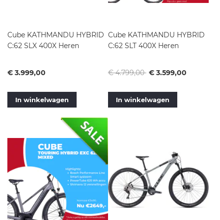
Cube KATHMANDU HYBRID
Cube KATHMANDU HYBRID
C:62 SLX 400X Heren
C:62 SLT 400X Heren
Vanaf
Normale
Vanaf
€ 3.999,00
€ 4.799,00
€ 3.599,00
prijs
In winkelwagen
In winkelwagen