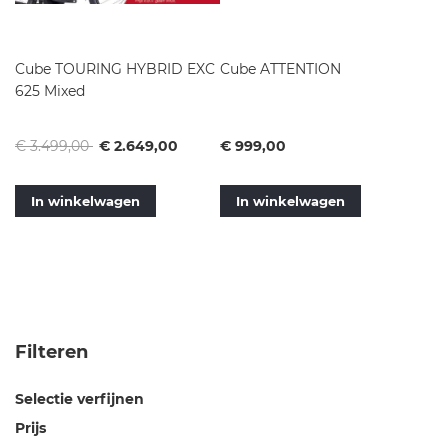
Cube TOURING HYBRID EXC
Cube ATTENTION
625 Mixed
Normale
Vanaf
Vanaf
€ 3.499,00
€ 2.649,00
€ 999,00
prijs
In winkelwagen
In winkelwagen
Filteren
Selectie verfijnen
Prijs