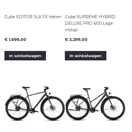
Cube EDITOR SLX FE Heren
Cube SUPREME HYBRID
DELUXE PRO 600 Lage
instap
Vanaf
Vanaf
€ 1.699,00
€ 3.299,00
In winkelwagen
In winkelwagen