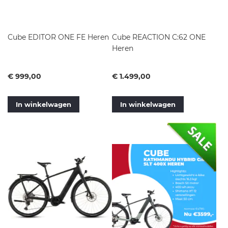
Cube EDITOR ONE FE Heren
Cube REACTION C:62 ONE
Heren
Vanaf
Vanaf
€ 999,00
€ 1.499,00
In winkelwagen
In winkelwagen