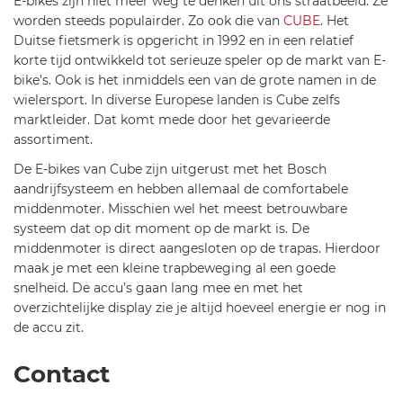
E-bikes zijn niet meer weg te denken uit ons straatbeeld. Ze
worden steeds populairder. Zo ook die van
CUBE
. Het
Duitse fietsmerk is opgericht in 1992 en in een relatief
korte tijd ontwikkeld tot serieuze speler op de markt van E-
bike’s. Ook is het inmiddels een van de grote namen in de
wielersport. In diverse Europese landen is Cube zelfs
marktleider. Dat komt mede door het gevarieerde
assortiment.
De E-bikes van Cube zijn uitgerust met het Bosch
aandrijfsysteem en hebben allemaal de comfortabele
middenmoter. Misschien wel het meest betrouwbare
systeem dat op dit moment op de markt is. De
middenmoter is direct aangesloten op de trapas. Hierdoor
maak je met een kleine trapbeweging al een goede
snelheid. De accu’s gaan lang mee en met het
overzichtelijke display zie je altijd hoeveel energie er nog in
de accu zit.
Contact