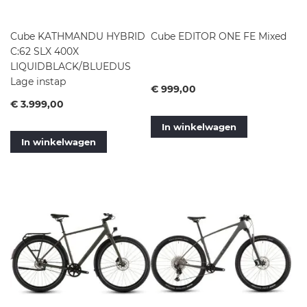
Cube KATHMANDU HYBRID
Cube EDITOR ONE FE Mixed
C:62 SLX 400X
LIQUIDBLACK/BLUEDUS
Lage instap
Vanaf
€ 999,00
Vanaf
€ 3.999,00
In winkelwagen
In winkelwagen