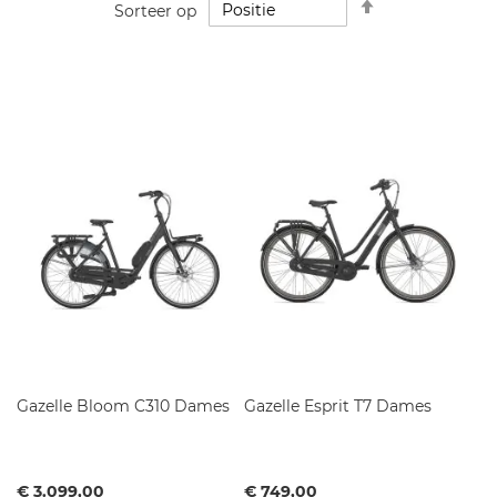
Sorteer op
hoog
naar
laag
sorteren
Gazelle Bloom C310 Dames
Gazelle Esprit T7 Dames
Vanaf
Vanaf
€ 3.099,00
€ 749,00