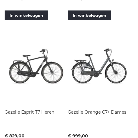
In winkelwagen
In winkelwagen
Gazelle Esprit T7 Heren
Gazelle Orange C7+ Dames
Vanaf
Vanaf
€ 829,00
€ 999,00