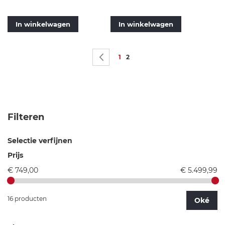
In winkelwagen
In winkelwagen
Pagina
Pagina
Vorige
Pagina
U lees momenteel pagina
1
2
Filteren
Selectie verfijnen
Prijs
€ 749,00
€ 5.499,99
16 producten
Oké