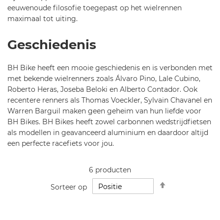
eeuwenoude filosofie toegepast op het wielrennen
maximaal tot uiting.
Geschiedenis
BH Bike heeft een mooie geschiedenis en is verbonden met
met bekende wielrenners zoals Álvaro Pino, Lale Cubino,
Roberto Heras, Joseba Beloki en Alberto Contador. Ook
recentere renners als Thomas Voeckler, Sylvain Chavanel en
Warren Barguil maken geen geheim van hun liefde voor
BH Bikes. BH Bikes heeft zowel carbonnen wedstrijdfietsen
als modellen in geavanceerd aluminium en daardoor altijd
een perfecte racefiets voor jou.
6
producten
Van
Sorteer op
hoog
naar
laag