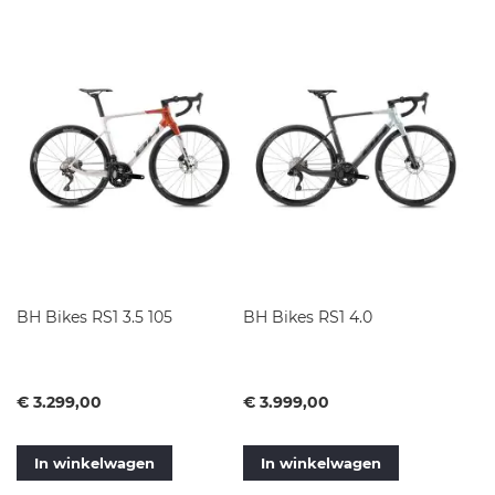
BH Bikes RS1 3.5 105
BH Bikes RS1 4.0
Vanaf
Vanaf
€ 3.299,00
€ 3.999,00
In winkelwagen
In winkelwagen