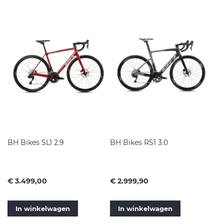
BH Bikes SL1 2.9
BH Bikes RS1 3.0
Vanaf
Vanaf
€ 3.499,00
€ 2.999,90
In winkelwagen
In winkelwagen