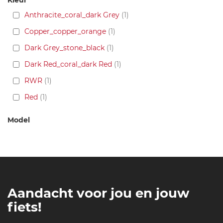
Kleur
Anthracite_coral_dark Grey
1
Copper_copper_orange
1
Dark Grey_stone_black
1
Dark Red_coral_dark Red
1
RWR
1
Red
1
Model
Aandacht voor jou en jouw
fiets!