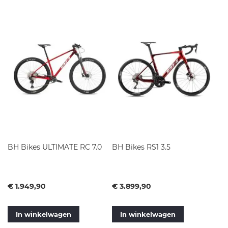
sorteren
BH Bikes ULTIMATE RC 7.0
BH Bikes RS1 3.5
Vanaf
Vanaf
€ 1.949,90
€ 3.899,90
In winkelwagen
In winkelwagen